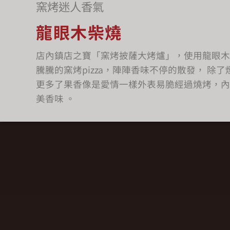
窯烤迷人香氣
龍眼木柴燒
店內鎮店之寶「窯烤披薩大烤爐」，使用龍眼木
騰騰的窯烤pizza，陣陣香味不停的散發， 除了
更多了果香像是愛情一樣外表易脆經過燒烤，內
美香味 。