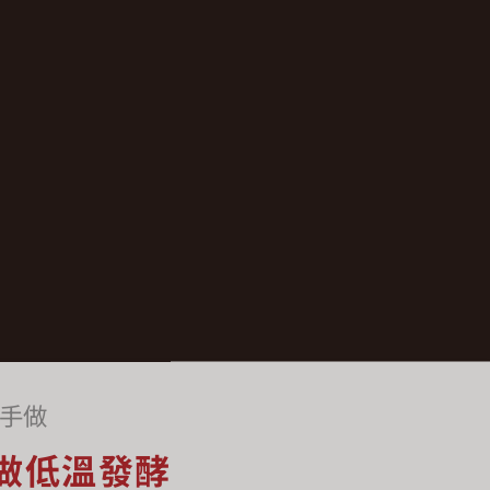
手做
做低溫發酵