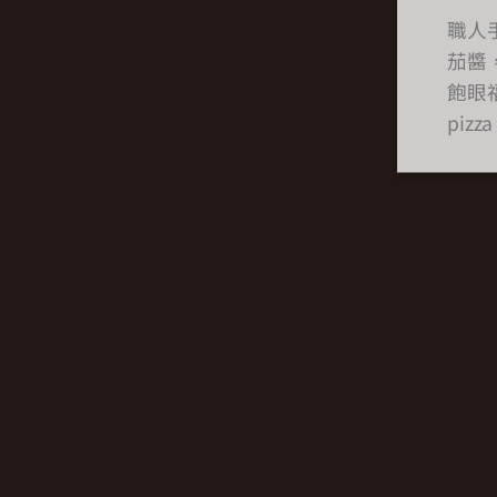
職人
茄醬
飽眼
piz