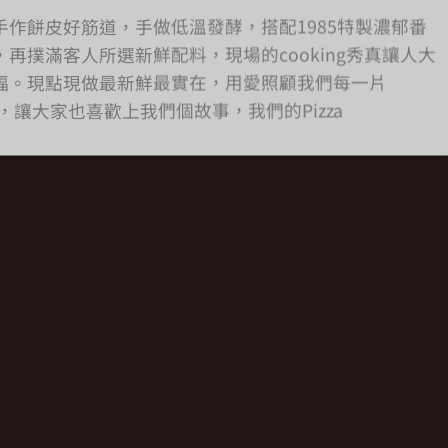
手作餅皮好筋道，手做低溫發酵，搭配1985特製濃郁番
，再撲滿客人所選新鮮配料，現場的cooking秀真讓人大
福。現點現做最新鮮最實在，用愛照顧我們每一片
za，讓大家也喜歡上我們個故事，我們的Pizza