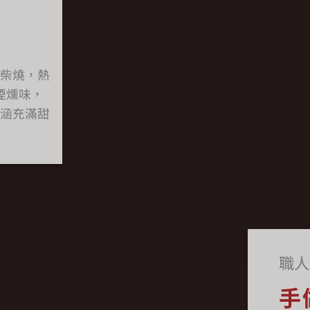
柴燒，熱
煙燻味，
涵充滿甜
職人
手