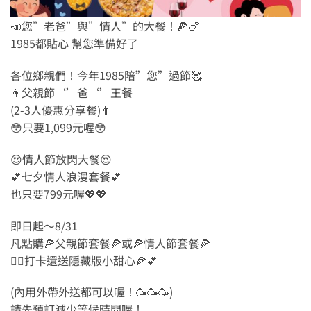
📣您”老爸”與”情人”的大餐！🍕🍗
1985都貼心 幫您準備好了
各位鄉親們！今年1985陪”您”過節🥰
👨父親節‘’爸‘’王餐
(2-3人優惠分享餐)👨
😳只要1,099元喔😳
😍情人節放閃大餐😍
💕七夕情人浪漫套餐💕
也只要799元喔💖💖
即日起～8/31
凡點購🍕父親節套餐🍕或🍕情人節套餐🍕
👍🏻打卡還送隱藏版小甜心🍕💕
(內用外帶外送都可以喔！🥳🥳🥳)
請先預訂減少等候時間喔！