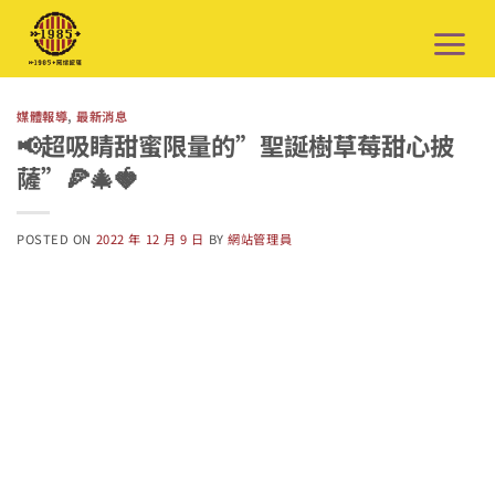
Skip
to
content
媒體報導
,
最新消息
📢超吸睛甜蜜限量的”聖誕樹草莓甜心披
薩”🍕🎄🍓
POSTED ON
2022 年 12 月 9 日
BY
網站管理員