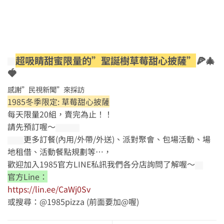
超吸睛甜蜜限量的”聖誕樹草莓甜心披薩”
🍕🎄
🍓
感謝”民視新聞”來採訪
1985冬季限定: 草莓甜心披薩
每天限量20組，賣完為止！！
請先預訂喔～
更多訂餐(內用/外帶/外送)、派對聚會、包場活動、場
地租借、活動餐點規劃等…，
歡迎加入1985官方LINE私訊我們各分店詢問了解喔～
官方Line：
https://lin.ee/CaWj0Sv
或搜尋：@1985pizza (前面要加@喔)